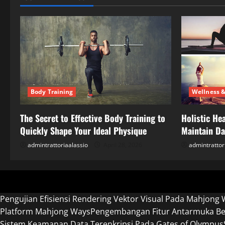
Body Training
Wellness &
The Secret to Effective Body Training to
Holistic Hea
Quickly Shape Your Ideal Physique
Maintain Dai
admintrattoriaalassio
April 28, 2026
admintrattor
Pengujian Efisiensi Rendering Vektor Visual Pada Mahjong 
Platform Mahjong Ways
Pengembangan Fitur Antarmuka Ber
Sistem Keamanan Data Terenkripsi Pada Gates of Olympus