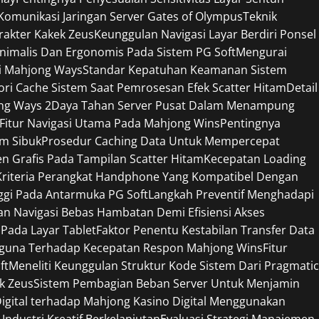
omunikasi Jaringan Server Gates of Olympus
Teknik
rakter Kakek Zeus
Keunggulan Navigasi Layar Berdiri Ponsel
nimalis Dan Ergonomis Pada Sistem PG Soft
Mengurai
si Mahjong Ways
Standar Kepatuhan Keamanan Sistem
 Cache Sistem Saat Pemrosesan Efek Scatter Hitam
Detail
ng Ways 2
Daya Tahan Server Pusat Dalam Menampung
 Fitur Navigasi Utama Pada Mahjong Wins
Pentingnya
am Sibuk
Prosedur Caching Data Untuk Mempercepat
 Grafis Pada Tampilan Scatter Hitam
Kecepatan Loading
Kriteria Perangkat Handphone Yang Kompatibel Dengan
ggi Pada Antarmuka PG Soft
Langkah Preventif Menghadapi
n Navigasi Bebas Hambatan Demi Efisiensi Akses
 Pada Layar Tablet
Faktor Penentu Kestabilan Transfer Data
gguna Terhadap Kecepatan Respon Mahjong Wins
Fitur
ft
Meneliti Keunggulan Struktur Kode Sistem Dari Pragmatic
ek Zeus
Sistem Pembagian Beban Server Untuk Menjamin
Digital terhadap Mahjong Kasino Digital Menggunakan
Industri Kreatif Berkelanjutan
Evaluasi Strategi Manajemen