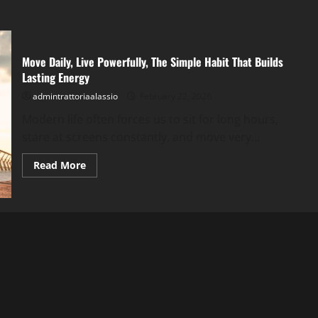
Move Daily, Live Powerfully, The Simple Habit That Builds
Lasting Energy
admintrattoriaalassio
February 22, 2026
Modern life often forces us to sit for long hours,
stare at screens constantly, and move very...
Read
Read More
more
about
Move
Daily,
Live
Powerfully,
The
Simple
Habit
That
Builds
Lasting
Energy