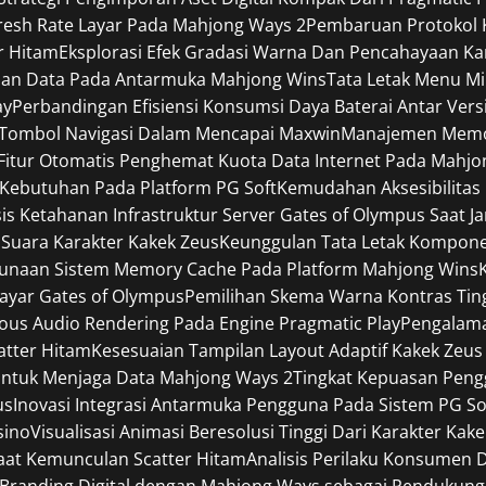
efresh Rate Layar Pada Mahjong Ways 2
Pembaruan Protokol K
r Hitam
Eksplorasi Efek Gradasi Warna Dan Pencahayaan Ka
pan Data Pada Antarmuka Mahjong Wins
Tata Letak Menu Mi
ay
Perbandingan Efisiensi Konsumsi Daya Baterai Antar Ver
 Tombol Navigasi Dalam Mencapai Maxwin
Manajemen Memori
Fitur Otomatis Penghemat Kuota Data Internet Pada Mahjo
Kebutuhan Pada Platform PG Soft
Kemudahan Aksesibilitas
sis Ketahanan Infrastruktur Server Gates of Olympus Saat J
 Suara Karakter Kakek Zeus
Keunggulan Tata Letak Komponen
gunaan Sistem Memory Cache Pada Platform Mahjong Wins
Layar Gates of Olympus
Pemilihan Skema Warna Kontras Tin
ous Audio Rendering Pada Engine Pragmatic Play
Pengalama
catter Hitam
Kesesuaian Tampilan Layout Adaptif Kakek Zeus
ntuk Menjaga Data Mahjong Ways 2
Tingkat Kepuasan Pen
us
Inovasi Integrasi Antarmuka Pengguna Pada Sistem PG So
sino
Visualisasi Animasi Beresolusi Tinggi Dari Karakter Kak
Saat Kemunculan Scatter Hitam
Analisis Perilaku Konsumen 
i Branding Digital dengan Mahjong Ways sebagai Pendukung 