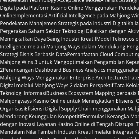
Digital pada Platform Kasino Online Menggunakan Pendeka
Online
Implementasi Artificial Intelligence pada Mahjong W
Pendekatan Manajemen Strategis pada Industri Digital
Kaji
Pergerakan Saham Sektor Teknologi Dikaitkan dengan Aktiv
Meningkatkan Daya Saing Industri Kreatif
Model Teknososio
Intelligence melalui Mahjong Ways dalam Mendukung Peng
Strategi Bisnis Berbasis Data
Pemanfaatan Cloud Computing 
Mahjong Wins 3 untuk Mengoptimalkan Pengambilan Keput
2
Perancangan Dashboard Business Analytics menggunaka
Mahjong Ways Menggunakan Enterprise Architecture
Strat
Digital melalui Mahjong Ways 2 dalam Perspektif Tata Kelol
Teknologi Informasi
Business Ecosystem Mapping berbasis M
Mahjongways Kasino Online untuk Meningkatkan Efisiensi 
Organisasi
Efisiensi Digital Supply Chain menggunakan Mah
Mendorong Keunggulan Kompetitif
Formulasi Kerangka Ma
dengan Inovasi Layanan Kasino Online di Tengah Disrupsi 
Mendalam Nilai Tambah Industri Kreatif melalui Integrasi 