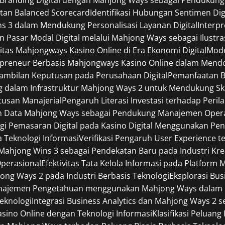
tan Balanced Scorecard
Identifikasi Hubungan Sentimen Digi
ins 3 dalam Mendukung Personalisasi Layanan Digital
Interp
an Pasar Modal Digital melalui Mahjong Ways sebagai Ilustra
itas Mahjongways Kasino Online di Era Ekonomi Digital
Mode
preneur Berbasis Mahjongways Kasino Online dalam Mendor
ambilan Keputusan pada Perusahaan Digital
Pemanfaatan B
dalam Infrastruktur Mahjong Ways 2 untuk Mendukung Skala
usan Manajerial
Pengaruh Literasi Investasi terhadap Per
n Data Mahjong Ways sebagai Pendukung Manajemen Opera
egi Pemasaran Digital pada Kasino Digital Menggunakan P
a Teknologi Informasi
Verifikasi Pengaruh User Experience t
ahjong Wins 3 sebagai Pendekatan Baru pada Industri Kreat
Operasional
Efektivitas Tata Kelola Informasi pada Platform
jong Ways 2 pada Industri Berbasis Teknologi
Eksplorasi Bu
najemen Pengetahuan menggunakan Mahjong Ways dalam Li
Teknologi
Integrasi Business Analytics dan Mahjong Ways 2
Kasino Online dengan Teknologi Informasi
Klasifikasi Peluan