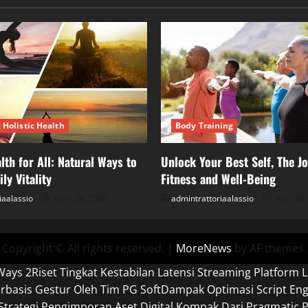
 Holistic Health
Body Training
lth for All: Natural Ways to
Unlock Your Best Self, The Jo
ly Vitality
Fitness and Well-Being
iaalassio
April 28, 2026
admintrattoriaalassio
April 26
Copyright © All rights reserved.
|
MoreNews
by AF themes.
Ways 2
Riset Tingkat Kestabilan Latensi Streaming Platform L
basis Gestur Oleh Tim PG Soft
Dampak Optimasi Script En
Strategi Pengimporan Aset Digital Kompak Dari Pragmatic P