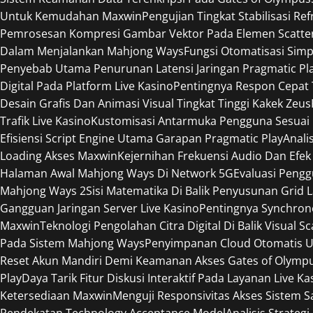
Untuk Kemudahan Maxwin
Pengujian Tingkat Stabilisasi R
Pemrosesan Kompresi Gambar Vektor Pada Elemen Scatte
Dalam Menjalankan Mahjong Ways
Fungsi Otomatisasi Sim
Penyebab Utama Penurunan Latensi Jaringan Pragmatic Pl
Digital Pada Platform Live Kasino
Pentingnya Respon Cepat
Desain Grafis Dan Animasi Visual Tingkat Tinggi Kakek Zeus
Trafik Live Kasino
Kustomisasi Antarmuka Pengguna Sesuai 
Efisiensi Script Engine Utama Garapan Pragmatic Play
Anali
Loading Akses Maxwin
Kejernihan Frekuensi Audio Dan Efek
Halaman Awal Mahjong Ways Di Network 5G
Evaluasi Peng
Mahjong Ways 2
Sisi Matematika Di Balik Penyusunan Grid 
Gangguan Jaringan Server Live Kasino
Pentingnya Synchron
Maxwin
Teknologi Pengolahan Citra Digital Di Balik Visual S
Pada Sistem Mahjong Ways
Penyimpanan Cloud Otomatis U
Reset Akun Mandiri Demi Keamanan Akses Gates of Olymp
Play
Daya Tarik Fitur Diskusi Interaktif Pada Layanan Live Ka
Ketersediaan Maxwin
Menguji Responsivitas Akses Sistem 
Pendekatan Technology Acceptance Model
Analisis Strateg