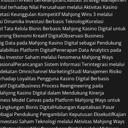
tal terhadap Nilai Perusahaan melalui Aktivitas Kasino
retasi Keunggulan Kompetitif Mahjong Wins 3 melalui
si Dinamika Investasi Berbasis Teknologi
Korelasi
l Tata Kelola Bisnis Berbasis Mahjong Kasino Digital untuk
ong Ekonomi Kreatif Digital
Observasi Business
ig Data pada Mahjong Kasino Digital sebagai Pendukung
bilitas Platform Digital
Penerapan Data Analytics pada
ilaku Investor Saham melalui Fenomena Mahjong Ways
sional
Perancangan Sistem Informasi Terintegrasi melalui
endekatan Omnichannel Marketing
Studi Manajemen Risiko
erhadap Loyalitas Pengguna Kasino Digital Berbasis
if Digital
Business Process Reengineering pada
 Mahjong Kasino Digital dalam Mendukung Kinerja
siness Model Canvas pada Platform Mahjong Ways untuk
ngkungan Bisnis Digital
Hubungan Kapitalisasi Pasar
 sebagai Pendukung Pengambilan Keputusan Eksekutif
Kajian
g Investasi Saham Teknologi melalui Aktivitas Mahjong Ways