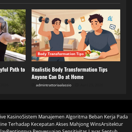
Body Transformation Tips
yful Path to
Realistic Body Transformation Tips
Anyone Can Do at Home
, 2026
admintrattoriaalassio
April 25, 2026
ive Kasino
Sistem Manajemen Algoritma Beban Kerja Pada
gine Terhadap Kecepatan Akses Mahjong Wins
Arsitektur
lay
Pentingnya Penyesuaian Sensitivitas Layar Sentuh