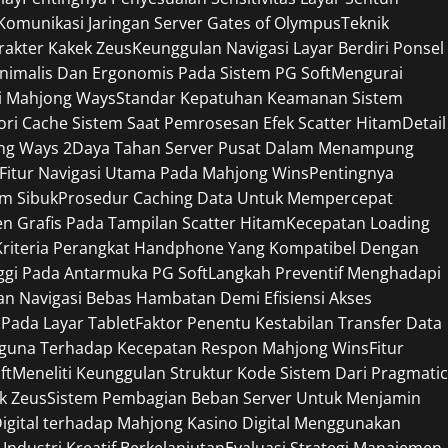
omunikasi Jaringan Server Gates of Olympus
Teknik
rakter Kakek Zeus
Keunggulan Navigasi Layar Berdiri Ponsel
nimalis Dan Ergonomis Pada Sistem PG Soft
Mengurai
si Mahjong Ways
Standar Kepatuhan Keamanan Sistem
 Cache Sistem Saat Pemrosesan Efek Scatter Hitam
Detail
ng Ways 2
Daya Tahan Server Pusat Dalam Menampung
 Fitur Navigasi Utama Pada Mahjong Wins
Pentingnya
am Sibuk
Prosedur Caching Data Untuk Mempercepat
 Grafis Pada Tampilan Scatter Hitam
Kecepatan Loading
Kriteria Perangkat Handphone Yang Kompatibel Dengan
ggi Pada Antarmuka PG Soft
Langkah Preventif Menghadapi
n Navigasi Bebas Hambatan Demi Efisiensi Akses
 Pada Layar Tablet
Faktor Penentu Kestabilan Transfer Data
gguna Terhadap Kecepatan Respon Mahjong Wins
Fitur
ft
Meneliti Keunggulan Struktur Kode Sistem Dari Pragmatic
ek Zeus
Sistem Pembagian Beban Server Untuk Menjamin
Digital terhadap Mahjong Kasino Digital Menggunakan
Industri Kreatif Berkelanjutan
Evaluasi Strategi Manajemen