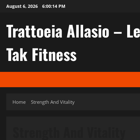
Skip
August 6, 2026
6:00:15 PM
to
content
Trattoeia Allasio – Le
Tak Fitness
Home
Strength And Vitality
Strength And Vitality