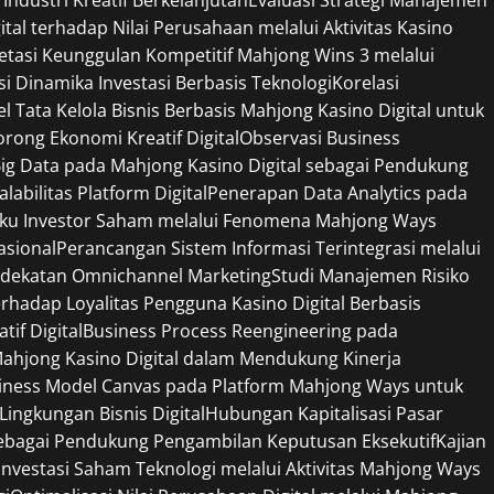
tal terhadap Nilai Perusahaan melalui Aktivitas Kasino
retasi Keunggulan Kompetitif Mahjong Wins 3 melalui
si Dinamika Investasi Berbasis Teknologi
Korelasi
l Tata Kelola Bisnis Berbasis Mahjong Kasino Digital untuk
ong Ekonomi Kreatif Digital
Observasi Business
ig Data pada Mahjong Kasino Digital sebagai Pendukung
bilitas Platform Digital
Penerapan Data Analytics pada
ilaku Investor Saham melalui Fenomena Mahjong Ways
sional
Perancangan Sistem Informasi Terintegrasi melalui
endekatan Omnichannel Marketing
Studi Manajemen Risiko
erhadap Loyalitas Pengguna Kasino Digital Berbasis
if Digital
Business Process Reengineering pada
 Mahjong Kasino Digital dalam Mendukung Kinerja
siness Model Canvas pada Platform Mahjong Ways untuk
ngkungan Bisnis Digital
Hubungan Kapitalisasi Pasar
 sebagai Pendukung Pengambilan Keputusan Eksekutif
Kajian
g Investasi Saham Teknologi melalui Aktivitas Mahjong Ways