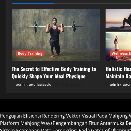
Body Training
Wellness &
The Secret to Effective Body Training to
Holistic Hea
Quickly Shape Your Ideal Physique
Maintain Dai
admintrattoriaalassio
April 28, 2026
admintrattor
Pengujian Efisiensi Rendering Vektor Visual Pada Mahjong 
Platform Mahjong Ways
Pengembangan Fitur Antarmuka Ber
Sistem Keamanan Data Terenkripsi Pada Gates of Olympus