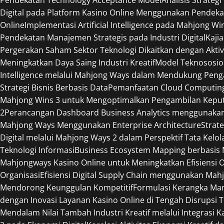
Digital pada Platform Kasino Online Menggunakan Pendeka
Online
Implementasi Artificial Intelligence pada Mahjong W
Pendekatan Manajemen Strategis pada Industri Digital
Kaji
Pergerakan Saham Sektor Teknologi Dikaitkan dengan Aktiv
Meningkatkan Daya Saing Industri Kreatif
Model Teknososio
Intelligence melalui Mahjong Ways dalam Mendukung Peng
Strategi Bisnis Berbasis Data
Pemanfaatan Cloud Computing 
Mahjong Wins 3 untuk Mengoptimalkan Pengambilan Keput
2
Perancangan Dashboard Business Analytics menggunaka
Mahjong Ways Menggunakan Enterprise Architecture
Strat
Digital melalui Mahjong Ways 2 dalam Perspektif Tata Kelol
Teknologi Informasi
Business Ecosystem Mapping berbasis M
Mahjongways Kasino Online untuk Meningkatkan Efisiensi 
Organisasi
Efisiensi Digital Supply Chain menggunakan Mah
Mendorong Keunggulan Kompetitif
Formulasi Kerangka Ma
dengan Inovasi Layanan Kasino Online di Tengah Disrupsi 
Mendalam Nilai Tambah Industri Kreatif melalui Integrasi 