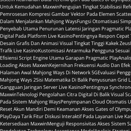
Untuk Kemudahan Maxwin
Pengujian Tingkat Stabilisasi R
Pemrosesan Kompresi Gambar Vektor Pada Elemen Scatte
Dalam Menjalankan Mahjong Ways
Fungsi Otomatisasi Sim
Penyebab Utama Penurunan Latensi Jaringan Pragmatic Pl
Digital Pada Platform Live Kasino
Pentingnya Respon Cepat
Desain Grafis Dan Animasi Visual Tingkat Tinggi Kakek Zeus
Trafik Live Kasino
Kustomisasi Antarmuka Pengguna Sesuai 
Efisiensi Script Engine Utama Garapan Pragmatic Play
Anali
Loading Akses Maxwin
Kejernihan Frekuensi Audio Dan Efek
Halaman Awal Mahjong Ways Di Network 5G
Evaluasi Peng
Mahjong Ways 2
Sisi Matematika Di Balik Penyusunan Grid 
Gangguan Jaringan Server Live Kasino
Pentingnya Synchron
Maxwin
Teknologi Pengolahan Citra Digital Di Balik Visual S
Pada Sistem Mahjong Ways
Penyimpanan Cloud Otomatis U
Reset Akun Mandiri Demi Keamanan Akses Gates of Olymp
Play
Daya Tarik Fitur Diskusi Interaktif Pada Layanan Live Ka
Ketersediaan Maxwin
Menguji Responsivitas Akses Sistem 
Pendekatan Technology Acceptance Model
Analisis Strateg