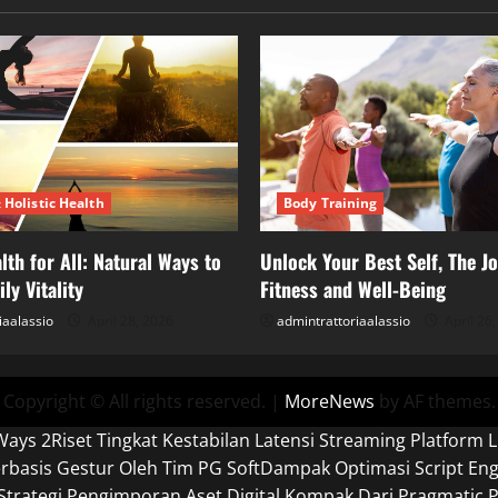
 Holistic Health
Body Training
lth for All: Natural Ways to
Unlock Your Best Self, The Jo
ly Vitality
Fitness and Well-Being
iaalassio
April 28, 2026
admintrattoriaalassio
April 26
Copyright © All rights reserved.
|
MoreNews
by AF themes.
Ways 2
Riset Tingkat Kestabilan Latensi Streaming Platform L
basis Gestur Oleh Tim PG Soft
Dampak Optimasi Script En
Strategi Pengimporan Aset Digital Kompak Dari Pragmatic P