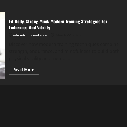
Fit Body, Strong Mind: Modern Training Strategies For
Endurance And Vitality
admintrattoriaalassio
March 22, 2026
Discover how modern training techniques combine
strength, endurance, and mindfulness to build both
physical vitality and mental...
Read
Read More
more
about
Fit
Body,
Strong
Mind:
Modern
Training
Strategies
For
Endurance
And
Vitality