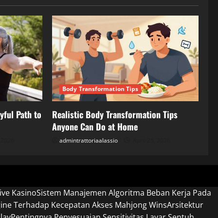
Body Transformation Tips
yful Path to
Realistic Body Transformation Tips
Anyone Can Do at Home
, 2026
admintrattoriaalassio
April 25, 2026
ive Kasino
Sistem Manajemen Algoritma Beban Kerja Pada
gine Terhadap Kecepatan Akses Mahjong Wins
Arsitektur
lay
Pentingnya Penyesuaian Sensitivitas Layar Sentuh