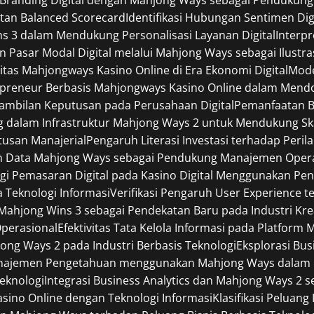
tan Balanced Scorecard
Identifikasi Hubungan Sentimen Digi
ins 3 dalam Mendukung Personalisasi Layanan Digital
Interp
an Pasar Modal Digital melalui Mahjong Ways sebagai Ilustra
itas Mahjongways Kasino Online di Era Ekonomi Digital
Mode
preneur Berbasis Mahjongways Kasino Online dalam Mendor
ambilan Keputusan pada Perusahaan Digital
Pemanfaatan B
dalam Infrastruktur Mahjong Ways 2 untuk Mendukung Skala
usan Manajerial
Pengaruh Literasi Investasi terhadap Per
n Data Mahjong Ways sebagai Pendukung Manajemen Opera
egi Pemasaran Digital pada Kasino Digital Menggunakan P
a Teknologi Informasi
Verifikasi Pengaruh User Experience t
ahjong Wins 3 sebagai Pendekatan Baru pada Industri Kreat
Operasional
Efektivitas Tata Kelola Informasi pada Platform
jong Ways 2 pada Industri Berbasis Teknologi
Eksplorasi Bu
najemen Pengetahuan menggunakan Mahjong Ways dalam Li
Teknologi
Integrasi Business Analytics dan Mahjong Ways 2
Kasino Online dengan Teknologi Informasi
Klasifikasi Peluan