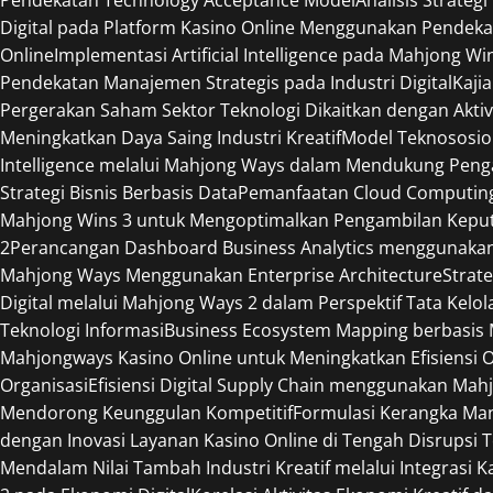
Digital pada Platform Kasino Online Menggunakan Pendeka
Online
Implementasi Artificial Intelligence pada Mahjong W
Pendekatan Manajemen Strategis pada Industri Digital
Kaji
Pergerakan Saham Sektor Teknologi Dikaitkan dengan Aktiv
Meningkatkan Daya Saing Industri Kreatif
Model Teknososio
Intelligence melalui Mahjong Ways dalam Mendukung Peng
Strategi Bisnis Berbasis Data
Pemanfaatan Cloud Computing 
Mahjong Wins 3 untuk Mengoptimalkan Pengambilan Keput
2
Perancangan Dashboard Business Analytics menggunaka
Mahjong Ways Menggunakan Enterprise Architecture
Strat
Digital melalui Mahjong Ways 2 dalam Perspektif Tata Kelol
Teknologi Informasi
Business Ecosystem Mapping berbasis M
Mahjongways Kasino Online untuk Meningkatkan Efisiensi 
Organisasi
Efisiensi Digital Supply Chain menggunakan Mah
Mendorong Keunggulan Kompetitif
Formulasi Kerangka Ma
dengan Inovasi Layanan Kasino Online di Tengah Disrupsi 
Mendalam Nilai Tambah Industri Kreatif melalui Integrasi 