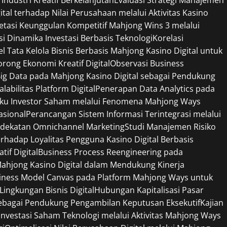
tal terhadap Nilai Perusahaan melalui Aktivitas Kasino
retasi Keunggulan Kompetitif Mahjong Wins 3 melalui
si Dinamika Investasi Berbasis Teknologi
Korelasi
l Tata Kelola Bisnis Berbasis Mahjong Kasino Digital untuk
ong Ekonomi Kreatif Digital
Observasi Business
ig Data pada Mahjong Kasino Digital sebagai Pendukung
bilitas Platform Digital
Penerapan Data Analytics pada
ilaku Investor Saham melalui Fenomena Mahjong Ways
sional
Perancangan Sistem Informasi Terintegrasi melalui
endekatan Omnichannel Marketing
Studi Manajemen Risiko
erhadap Loyalitas Pengguna Kasino Digital Berbasis
if Digital
Business Process Reengineering pada
 Mahjong Kasino Digital dalam Mendukung Kinerja
siness Model Canvas pada Platform Mahjong Ways untuk
ngkungan Bisnis Digital
Hubungan Kapitalisasi Pasar
 sebagai Pendukung Pengambilan Keputusan Eksekutif
Kajian
g Investasi Saham Teknologi melalui Aktivitas Mahjong Ways