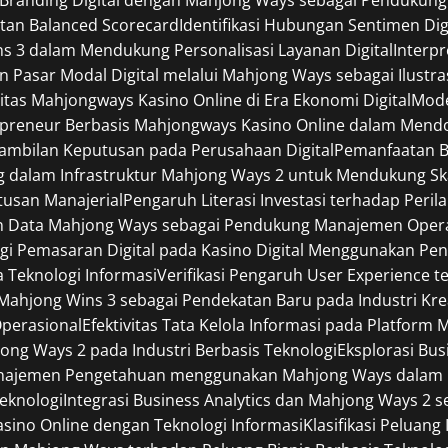
tan Balanced Scorecard
Identifikasi Hubungan Sentimen Digi
ins 3 dalam Mendukung Personalisasi Layanan Digital
Interp
an Pasar Modal Digital melalui Mahjong Ways sebagai Ilustra
itas Mahjongways Kasino Online di Era Ekonomi Digital
Mode
preneur Berbasis Mahjongways Kasino Online dalam Mendor
ambilan Keputusan pada Perusahaan Digital
Pemanfaatan B
dalam Infrastruktur Mahjong Ways 2 untuk Mendukung Skala
usan Manajerial
Pengaruh Literasi Investasi terhadap Per
n Data Mahjong Ways sebagai Pendukung Manajemen Opera
egi Pemasaran Digital pada Kasino Digital Menggunakan P
a Teknologi Informasi
Verifikasi Pengaruh User Experience t
ahjong Wins 3 sebagai Pendekatan Baru pada Industri Kreat
Operasional
Efektivitas Tata Kelola Informasi pada Platform
jong Ways 2 pada Industri Berbasis Teknologi
Eksplorasi Bu
najemen Pengetahuan menggunakan Mahjong Ways dalam Li
Teknologi
Integrasi Business Analytics dan Mahjong Ways 2
Kasino Online dengan Teknologi Informasi
Klasifikasi Peluan