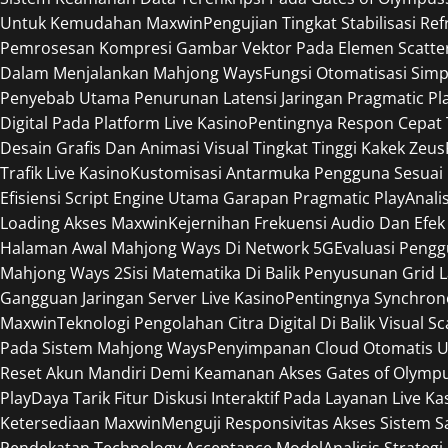
Untuk Kemudahan Maxwin
Pengujian Tingkat Stabilisasi R
Pemrosesan Kompresi Gambar Vektor Pada Elemen Scatte
Dalam Menjalankan Mahjong Ways
Fungsi Otomatisasi Sim
Penyebab Utama Penurunan Latensi Jaringan Pragmatic Pl
Digital Pada Platform Live Kasino
Pentingnya Respon Cepat
Desain Grafis Dan Animasi Visual Tingkat Tinggi Kakek Zeus
Trafik Live Kasino
Kustomisasi Antarmuka Pengguna Sesuai 
Efisiensi Script Engine Utama Garapan Pragmatic Play
Anali
Loading Akses Maxwin
Kejernihan Frekuensi Audio Dan Efek
Halaman Awal Mahjong Ways Di Network 5G
Evaluasi Peng
Mahjong Ways 2
Sisi Matematika Di Balik Penyusunan Grid 
Gangguan Jaringan Server Live Kasino
Pentingnya Synchron
Maxwin
Teknologi Pengolahan Citra Digital Di Balik Visual S
Pada Sistem Mahjong Ways
Penyimpanan Cloud Otomatis U
Reset Akun Mandiri Demi Keamanan Akses Gates of Olymp
Play
Daya Tarik Fitur Diskusi Interaktif Pada Layanan Live Ka
Ketersediaan Maxwin
Menguji Responsivitas Akses Sistem 
Pendekatan Technology Acceptance Model
Analisis Strateg