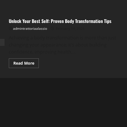
Unlock Your Best Self: Proven Body Transformation Tips
admintrattoriaalassio
February 14, 2026
Achieving a body transformation is more than just
changing your appearance; it’s about building
confidence, improving health,...
Read
Read More
more
about
Unlock
Your
Best
Self:
Proven
Body
Transformation
Tips