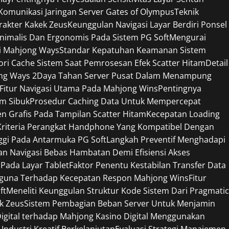
omunikasi Jaringan Server Gates of Olympus
Teknik
rakter Kakek Zeus
Keunggulan Navigasi Layar Berdiri Ponsel
nimalis Dan Ergonomis Pada Sistem PG Soft
Mengurai
si Mahjong Ways
Standar Kepatuhan Keamanan Sistem
 Cache Sistem Saat Pemrosesan Efek Scatter Hitam
Detail
ng Ways 2
Daya Tahan Server Pusat Dalam Menampung
 Fitur Navigasi Utama Pada Mahjong Wins
Pentingnya
am Sibuk
Prosedur Caching Data Untuk Mempercepat
 Grafis Pada Tampilan Scatter Hitam
Kecepatan Loading
Kriteria Perangkat Handphone Yang Kompatibel Dengan
ggi Pada Antarmuka PG Soft
Langkah Preventif Menghadapi
n Navigasi Bebas Hambatan Demi Efisiensi Akses
 Pada Layar Tablet
Faktor Penentu Kestabilan Transfer Data
gguna Terhadap Kecepatan Respon Mahjong Wins
Fitur
ft
Meneliti Keunggulan Struktur Kode Sistem Dari Pragmatic
ek Zeus
Sistem Pembagian Beban Server Untuk Menjamin
Digital terhadap Mahjong Kasino Digital Menggunakan
Industri Kreatif Berkelanjutan
Evaluasi Strategi Manajemen