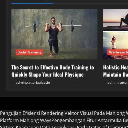
Body Training
Wellness &
The Secret to Effective Body Training to
Holistic Hea
Quickly Shape Your Ideal Physique
Maintain Dai
admintrattoriaalassio
April 28, 2026
admintrattor
Pengujian Efisiensi Rendering Vektor Visual Pada Mahjong 
Platform Mahjong Ways
Pengembangan Fitur Antarmuka Ber
Sistem Keamanan Data Terenkripsi Pada Gates of Olympus