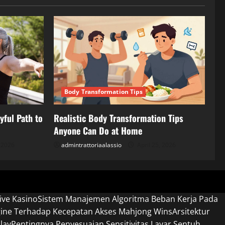
Body Transformation Tips
yful Path to
Realistic Body Transformation Tips
Anyone Can Do at Home
, 2026
admintrattoriaalassio
April 25, 2026
ive Kasino
Sistem Manajemen Algoritma Beban Kerja Pada
gine Terhadap Kecepatan Akses Mahjong Wins
Arsitektur
lay
Pentingnya Penyesuaian Sensitivitas Layar Sentuh