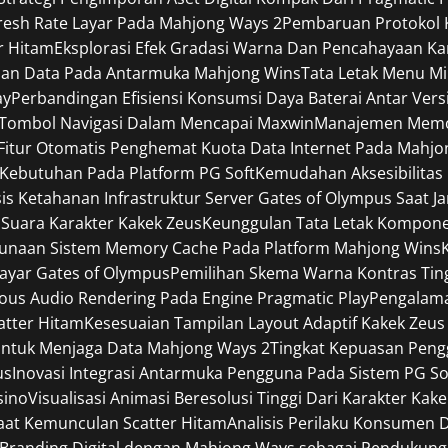
efresh Rate Layar Pada Mahjong Ways 2
Pembaruan Protokol K
r Hitam
Eksplorasi Efek Gradasi Warna Dan Pencahayaan Ka
pan Data Pada Antarmuka Mahjong Wins
Tata Letak Menu Mi
ay
Perbandingan Efisiensi Konsumsi Daya Baterai Antar Ver
 Tombol Navigasi Dalam Mencapai Maxwin
Manajemen Memori
Fitur Otomatis Penghemat Kuota Data Internet Pada Mahjo
Kebutuhan Pada Platform PG Soft
Kemudahan Aksesibilitas
sis Ketahanan Infrastruktur Server Gates of Olympus Saat J
 Suara Karakter Kakek Zeus
Keunggulan Tata Letak Komponen
gunaan Sistem Memory Cache Pada Platform Mahjong Wins
Layar Gates of Olympus
Pemilihan Skema Warna Kontras Tin
ous Audio Rendering Pada Engine Pragmatic Play
Pengalama
catter Hitam
Kesesuaian Tampilan Layout Adaptif Kakek Zeus
ntuk Menjaga Data Mahjong Ways 2
Tingkat Kepuasan Pen
us
Inovasi Integrasi Antarmuka Pengguna Pada Sistem PG So
sino
Visualisasi Animasi Beresolusi Tinggi Dari Karakter Kak
Saat Kemunculan Scatter Hitam
Analisis Perilaku Konsumen 
i Branding Digital dengan Mahjong Ways sebagai Pendukung 