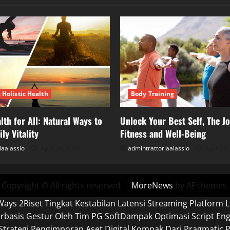
 Holistic Health
Body Training
lth for All: Natural Ways to
Unlock Your Best Self, The Jo
ly Vitality
Fitness and Well-Being
iaalassio
April 28, 2026
admintrattoriaalassio
April 26
Copyright © All rights reserved.
|
MoreNews
by AF themes.
Ways 2
Riset Tingkat Kestabilan Latensi Streaming Platform L
basis Gestur Oleh Tim PG Soft
Dampak Optimasi Script En
Strategi Pengimporan Aset Digital Kompak Dari Pragmatic P