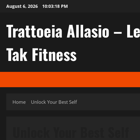
Skip
August 6, 2026
10:03:19 PM
to
content
Trattoeia Allasio – Le
Tak Fitness
Home
Unlock Your Best Self
Unlock Your Best Self